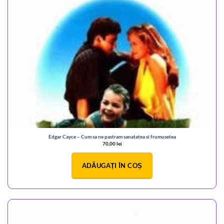
Edgar Cayce – Cum sa ne pastram sanatatea si frumusetea
70,00
lei
ADĂUGAȚI ÎN COȘ