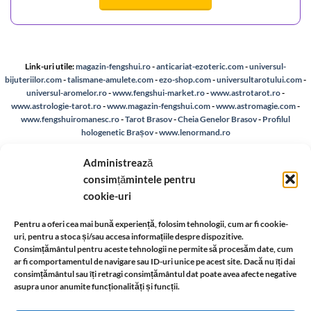
Link-uri utile:
magazin-fengshui.ro
-
anticariat-ezoteric.com
-
universul-
bijuteriilor.com
-
talismane-amulete.com
-
ezo-shop.com
-
universultarotului.com
-
universul-aromelor.ro
-
www.fengshui-market.ro
-
www.astrotarot.ro
-
www.astrologie-tarot.ro
-
www.magazin-fengshui.com
-
www.astromagie.com
-
www.fengshuiromanesc.ro
-
Tarot Brasov
-
Cheia Genelor Brasov
-
Profilul
hologenetic Brașov
-
www.lenormand.ro
Despre noi
-
A.N.P.C.
-
Bio
-
reteaua astromagie
-
Termeni de utilizare
-
Politica de
Administrează
confidentialitate
-
Despre cookie-uri
-
Reclamații și retur
consimțămintele pentru
cookie-uri
Livrare si plata
-
Politica de rezolvare a reclamatiilor
-
Reciclare
-
Pentru a oferi cea mai bună experiență, folosim tehnologii, cum ar fi cookie-
uri, pentru a stoca și/sau accesa informațiile despre dispozitive.
Identificare firma
-
Retragere din contract
Consimțământul pentru aceste tehnologii ne permite să procesăm date, cum
ar fi comportamentul de navigare sau ID-uri unice pe acest site. Dacă nu îți dai
consimțământul sau îți retragi consimțământul dat poate avea afecte negative
asupra unor anumite funcționalități și funcții.
Informatii legale: