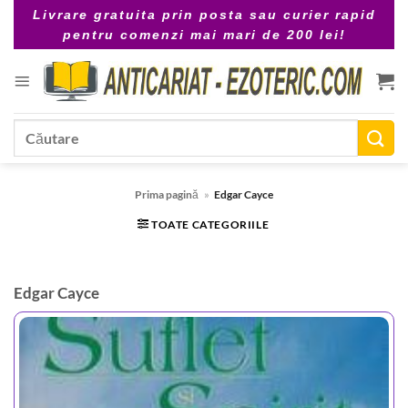
Skip
Livrare gratuita prin posta sau curier rapid
to
pentru comenzi mai mari de 200 lei!
content
Caută
după:
Prima pagină
»
Edgar Cayce
TOATE CATEGORIILE
Edgar Cayce