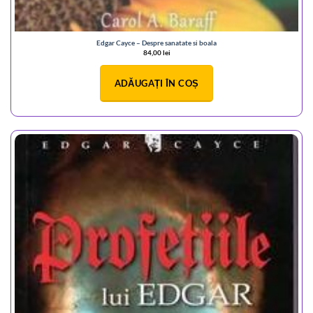
Edgar Cayce – Despre sanatate si boala
84,00
lei
ADĂUGAȚI ÎN COȘ