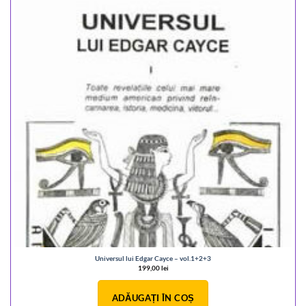
Universul lui Edgar Cayce – vol.1+2+3
199,00
lei
ADĂUGAȚI ÎN COȘ