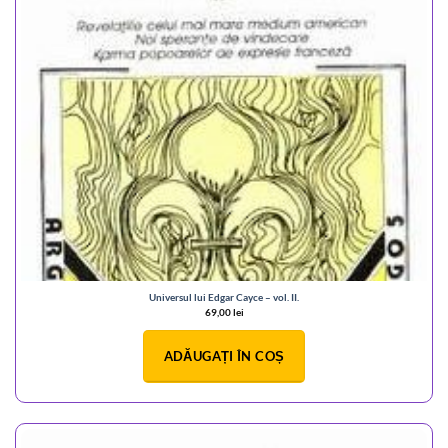
Universul lui Edgar Cayce – vol. II.
69,00
lei
ADĂUGAȚI ÎN COȘ