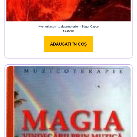
Memoria spirituala a materiei – Edgar Cayce
69,00
lei
ADĂUGAȚI ÎN COȘ