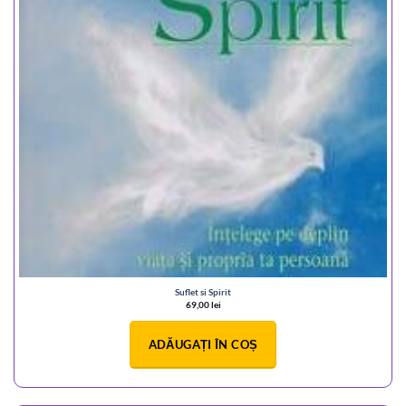
Suflet si Spirit
69,00
lei
ADĂUGAȚI ÎN COȘ