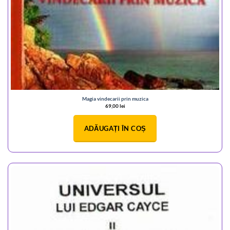
Magia vindecarii prin muzica
69,00
lei
ADĂUGAȚI ÎN COȘ