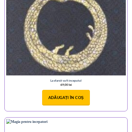
La sfarsit va fi inceputul
69,00
lei
ADĂUGAȚI ÎN COȘ