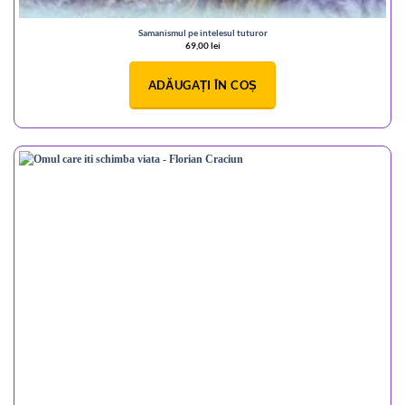
Samanismul pe intelesul tuturor
69,00
lei
ADĂUGAȚI ÎN COȘ