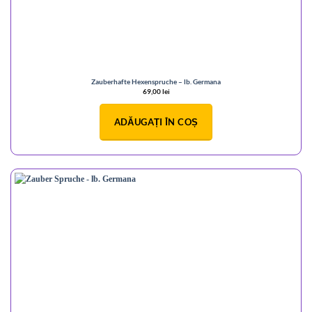
Zauberhafte Hexenspruche – lb. Germana
69,00
lei
ADĂUGAȚI ÎN COȘ