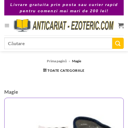
Skip
Livrare gratuita prin posta sau curier rapid
to
pentru comenzi mai mari de 200 lei!
content
Caută
după:
Prima pagină
»
Magie
TOATE CATEGORIILE
Magie