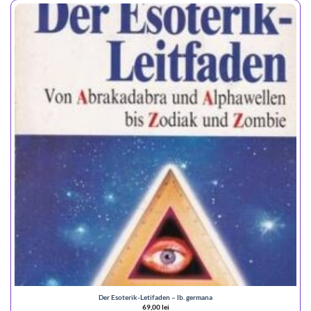
Der Esoterik-Letifaden – lb. germana
69,00
lei