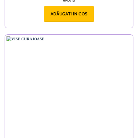
69,00
lei
ADĂUGAȚI ÎN COȘ