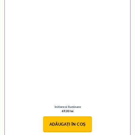
Initiere si Iluminare
69,00
lei
ADĂUGAȚI ÎN COȘ