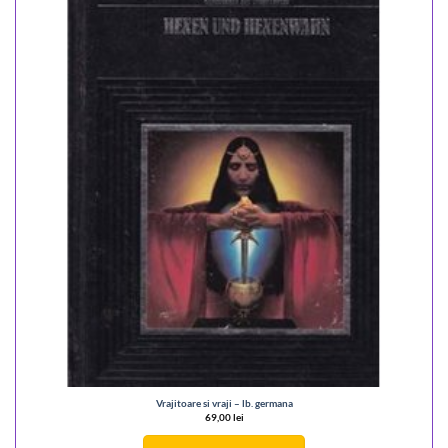
Vrajitoare si vraji – lb. germana
69,00
lei