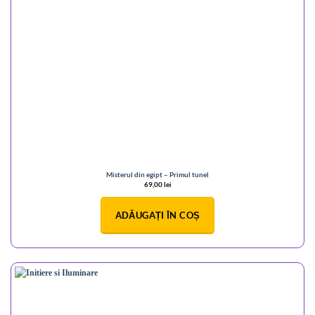
Misterul din egipt – Primul tunel
69,00
lei
ADĂUGAȚI ÎN COȘ