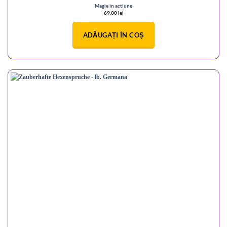
Magie in actiune
69,00
lei
ADĂUGAȚI ÎN COȘ