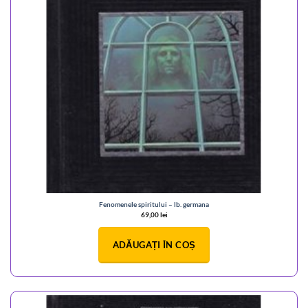
Fenomenele spiritului – lb. germana
69,00
lei
ADĂUGAȚI ÎN COȘ