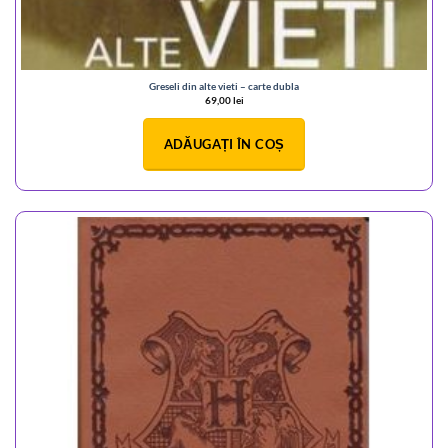
Greseli din alte vieti – carte dubla
69,00
lei
ADĂUGAȚI ÎN COȘ