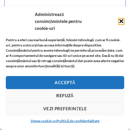
Administrează
consimțămintele pentru
cookie-uri
Pentru a oferi cea mai bună experiență, folosim tehnologii, cum ar fi cookie-
uri, pentru a stoca și/sau accesa informațiile despre dispozitive.
Consimțământul pentru aceste tehnologii ne permite să procesăm date, cum
INALTA MAGIE-dogma
69,00
lei
ar fi comportamentul de navigare sau ID-uri unice pe acest site. Dacă nu îți dai
consimțământul sau îți retragi consimțământul dat poate avea afecte negative
asupra unor anumite funcționalități și funcții.
ADĂUGAȚI ÎN COȘ
ACCEPTĂ
REFUZĂ
VEZI PREFERINȚELE
T
Despe cookie-uri
Politică de confidențialitate