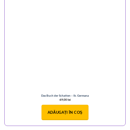
Das Buch der Schatten – lb. Germana
69,00
lei
ADĂUGAȚI ÎN COȘ