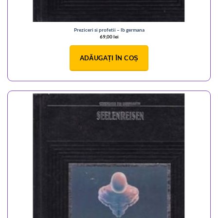
Preziceri si profetii – lb germana
69,00
lei
ADĂUGAȚI ÎN COȘ