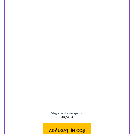
Magia pentru incepatori
69,00
lei
ADĂUGAȚI ÎN COȘ