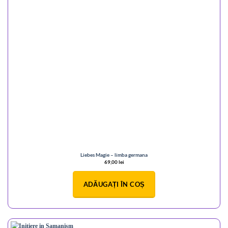
Liebes Magie – limba germana
69,00
lei
ADĂUGAȚI ÎN COȘ