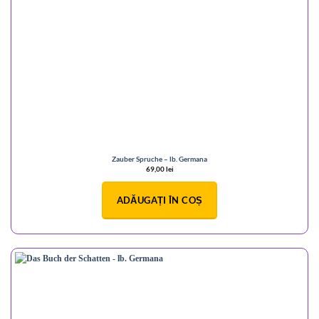
Zauber Spruche – lb. Germana
69,00
lei
ADĂUGAȚI ÎN COȘ