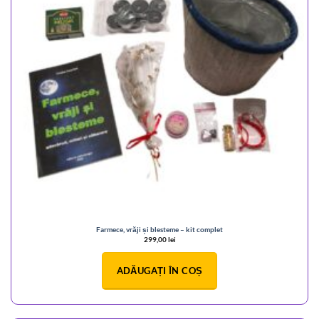
Farmece, vrăji și blesteme – kit complet
299,00
lei
ADĂUGAȚI ÎN COȘ