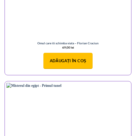
Omul care iti schimba viata – Florian Craciun
69,00
lei
ADĂUGAȚI ÎN COȘ