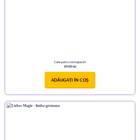
Cele patru introspectii
69,00
lei
ADĂUGAȚI ÎN COȘ