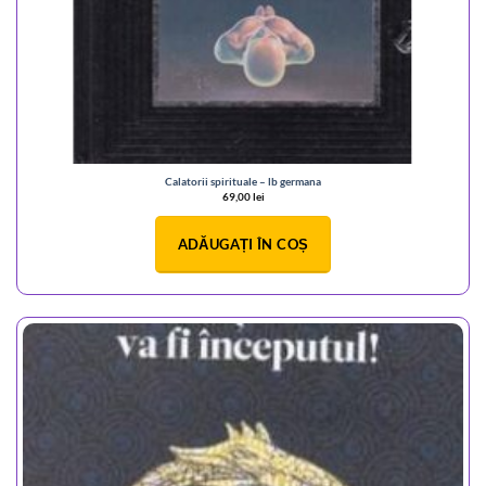
Calatorii spirituale – lb germana
69,00
lei
ADĂUGAȚI ÎN COȘ