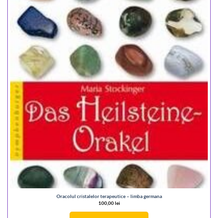
Oracolul cristalelor terapeutice – limba germana
100,00
lei