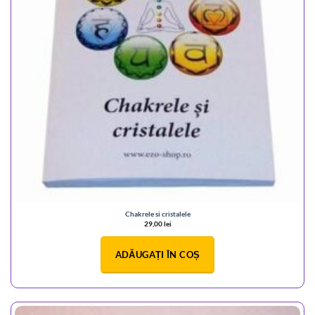
Chakrele si cristalele
29,00
lei
ADĂUGAȚI ÎN COȘ