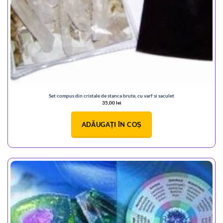
Set compus din cristale de stanca brute, cu varf si saculet
35,00
lei
ADĂUGAȚI ÎN COȘ