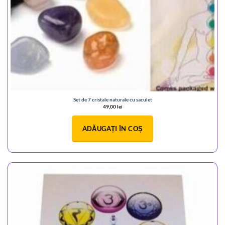
Set de 7 cristale naturale cu saculet
49,00
lei
ADĂUGAȚI ÎN COȘ