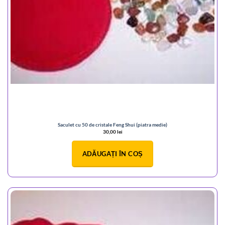
Saculet cu 50 de cristale Feng Shui (piatra medie)
30,00
lei
ADĂUGAȚI ÎN COȘ