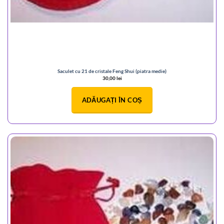
Saculet cu 21 de cristale Feng Shui (piatra medie)
30,00
lei
ADĂUGAȚI ÎN COȘ