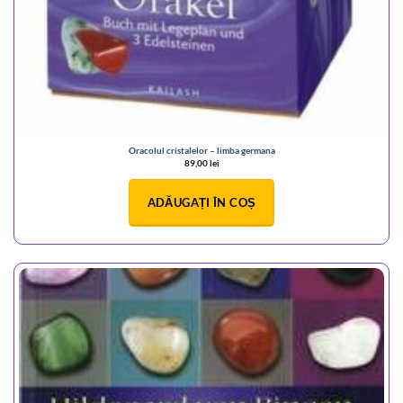
Oracolul cristalelor – limba germana
89,00
lei
ADĂUGAȚI ÎN COȘ