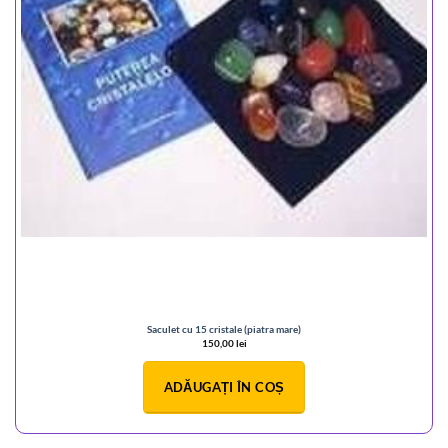
Saculet cu 15 cristale (piatra mare)
150,00
lei
ADĂUGAȚI ÎN COȘ