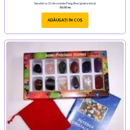
Saculet cu 21 de cristale Feng Shui (piatra mica)
30,00
lei
ADĂUGAȚI ÎN COȘ