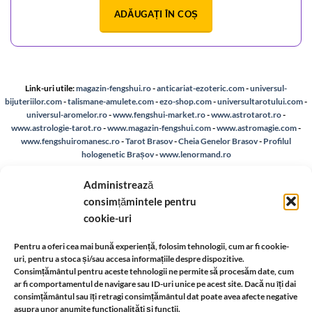
ADĂUGAȚI ÎN COȘ
Link-uri utile:
magazin-fengshui.ro
-
anticariat-ezoteric.com
-
universul-
bijuteriilor.com
-
talismane-amulete.com
-
ezo-shop.com
-
universultarotului.com
-
universul-aromelor.ro
-
www.fengshui-market.ro
-
www.astrotarot.ro
-
www.astrologie-tarot.ro
-
www.magazin-fengshui.com
-
www.astromagie.com
-
www.fengshuiromanesc.ro
-
Tarot Brasov
-
Cheia Genelor Brasov
-
Profilul
hologenetic Brașov
-
www.lenormand.ro
Despre noi
-
A.N.P.C.
-
Bio
-
reteaua astromagie
-
Termeni de utilizare
-
Politica de
Administrează
confidentialitate
-
Despre cookie-uri
-
Reclamații și retur
consimțămintele pentru
cookie-uri
Livrare si plata
-
Politica de rezolvare a reclamatiilor
-
Reciclare
-
Pentru a oferi cea mai bună experiență, folosim tehnologii, cum ar fi cookie-
uri, pentru a stoca și/sau accesa informațiile despre dispozitive.
Identificare firma
-
Retragere din contract
Consimțământul pentru aceste tehnologii ne permite să procesăm date, cum
ar fi comportamentul de navigare sau ID-uri unice pe acest site. Dacă nu îți dai
consimțământul sau îți retragi consimțământul dat poate avea afecte negative
asupra unor anumite funcționalități și funcții.
Informatii legale: