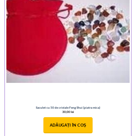
Saculet cu 50 de cristale Feng Shui (piatra mica)
30,00
lei
ADĂUGAȚI ÎN COȘ