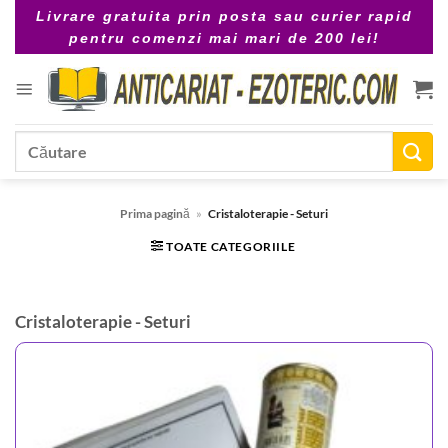
Skip
Livrare gratuita prin posta sau curier rapid
to
pentru comenzi mai mari de 200 lei!
content
Caută
după:
Prima pagină
»
Cristaloterapie - Seturi
TOATE CATEGORIILE
Cristaloterapie - Seturi