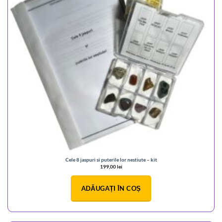
Cele 8 jaspuri si puterile lor nestiute – kit
199,00
lei
ADĂUGAȚI ÎN COȘ