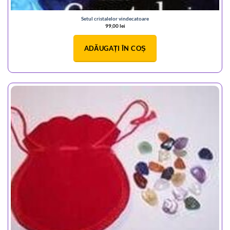
Setul cristalelor vindecatoare
99,00
lei
ADĂUGAȚI ÎN COȘ