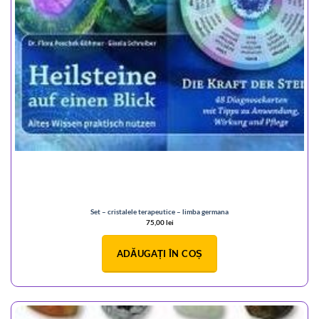
Set – cristalele terapeutice – limba germana
75,00
lei
ADĂUGAȚI ÎN COȘ