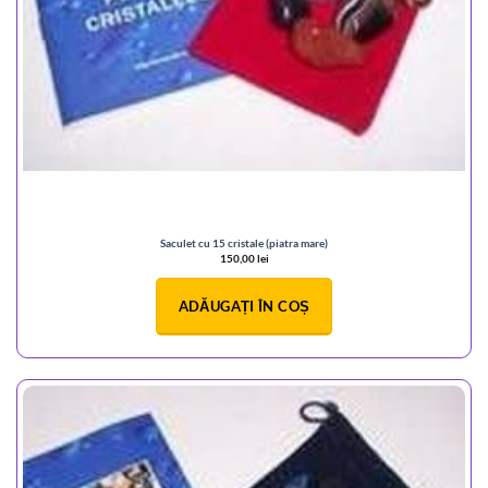
Saculet cu 15 cristale (piatra mare)
150,00
lei
ADĂUGAȚI ÎN COȘ