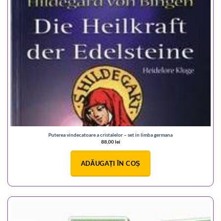
Puterea vindecatoare a cristalelor – set in limba germana
88,00
lei
ADĂUGAȚI ÎN COȘ