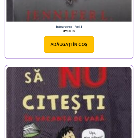
Intoarcerea – Vol. I
39,00
lei
ADĂUGAȚI ÎN COȘ