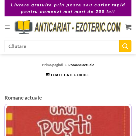
Skip
Livrare gratuita prin posta sau curier rapid
to
pentru comenzi mai mari de 200 lei!
content
Caută
după:
Prima pagină
»
Romane actuale
TOATE CATEGORIILE
Romane actuale