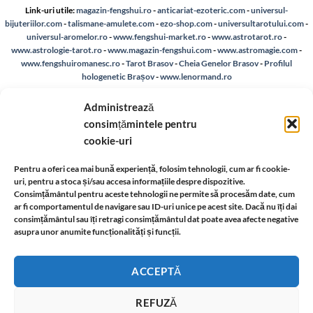
Link-uri utile:
magazin-fengshui.ro
-
anticariat-ezoteric.com
-
universul-
bijuteriilor.com
-
talismane-amulete.com
-
ezo-shop.com
-
universultarotului.com
-
universul-aromelor.ro
-
www.fengshui-market.ro
-
www.astrotarot.ro
-
www.astrologie-tarot.ro
-
www.magazin-fengshui.com
-
www.astromagie.com
-
www.fengshuiromanesc.ro
-
Tarot Brasov
-
Cheia Genelor Brasov
-
Profilul
hologenetic Brașov
-
www.lenormand.ro
Despre noi
-
A.N.P.C.
-
Bio
-
reteaua astromagie
-
Termeni de utilizare
-
Politica de
Administrează
confidentialitate
-
Despre cookie-uri
-
Reclamații și retur
consimțămintele pentru
cookie-uri
Livrare si plata
-
Politica de rezolvare a reclamatiilor
-
Reciclare
-
Pentru a oferi cea mai bună experiență, folosim tehnologii, cum ar fi cookie-
uri, pentru a stoca și/sau accesa informațiile despre dispozitive.
Identificare firma
-
Retragere din contract
Consimțământul pentru aceste tehnologii ne permite să procesăm date, cum
ar fi comportamentul de navigare sau ID-uri unice pe acest site. Dacă nu îți dai
consimțământul sau îți retragi consimțământul dat poate avea afecte negative
asupra unor anumite funcționalități și funcții.
Informatii legale:
ACCEPTĂ
REFUZĂ