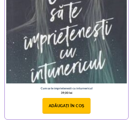
Cum sa te imprietenesti cu inturnericul
39,00
lei
ADĂUGAȚI ÎN COȘ