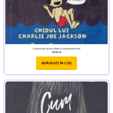
Cum sa faci sa nu citesti in vacanta de vara
39,00
lei
ADĂUGAȚI ÎN COȘ