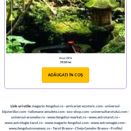
Anul ZEN
39,00
lei
ADĂUGAȚI ÎN COȘ
Link-uri utile:
magazin-fengshui.ro
-
anticariat-ezoteric.com
-
universul-
bijuteriilor.com
-
talismane-amulete.com
-
ezo-shop.com
-
universultarotului.com
-
universul-aromelor.ro
-
www.fengshui-market.ro
-
www.astrotarot.ro
-
www.astrologie-tarot.ro
-
www.magazin-fengshui.com
-
www.astromagie.com
-
www.fengshuiromanesc.ro
-
Tarot Brasov
-
Cheia Genelor Brasov
-
Profilul