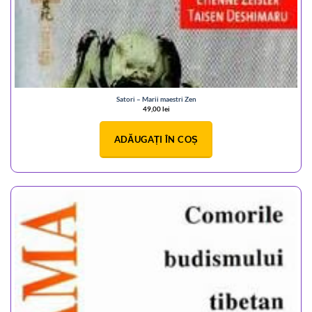
Satori – Marii maestri Zen
49,00
lei
ADĂUGAȚI ÎN COȘ