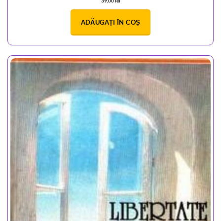
39,00
lei
ADĂUGAȚI ÎN COȘ