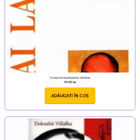
Comorile budismului tibetan
49,00
lei
ADĂUGAȚI ÎN COȘ