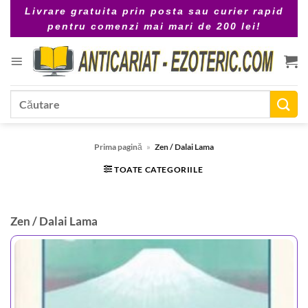
Skip
Livrare gratuita prin posta sau curier rapid
to
pentru comenzi mai mari de 200 lei!
content
Caută
după:
Prima pagină
»
Zen / Dalai Lama
TOATE CATEGORIILE
Zen / Dalai Lama