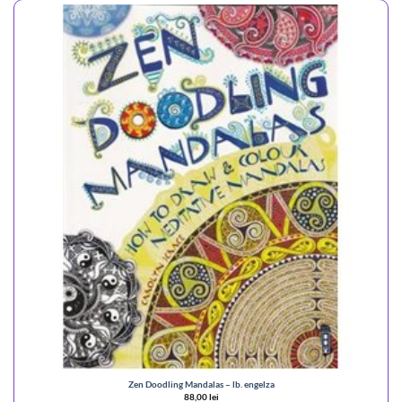
Zen Doodling Mandalas – lb. engelza
88,00
lei