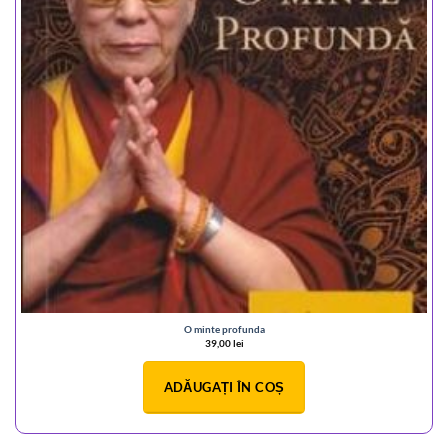
O minte profunda
39,00
lei
ADĂUGAȚI ÎN COȘ