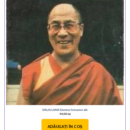
DALAI LAMA Domnul lotusului alb
44,00
lei
ADĂUGAȚI ÎN COȘ