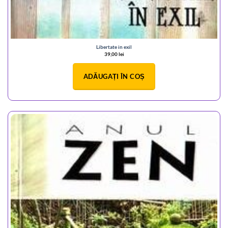
Libertate in exil
39,00
lei
ADĂUGAȚI ÎN COȘ