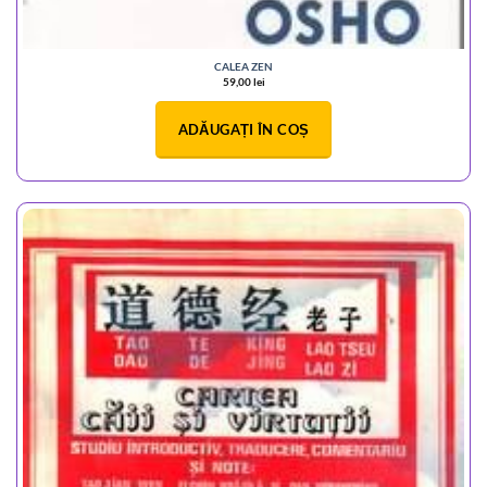
CALEA ZEN
59,00
lei
ADĂUGAȚI ÎN COȘ