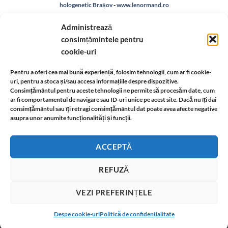
hologenetic Brașov
-
www.lenormand.ro
Despre noi
-
A.N.P.C.
-
Bio
-
reteaua astromagie
-
Termeni de utilizare
-
Politica de
Administrează
confidentialitate
-
Despre cookie-uri
-
Reclamații și retur
consimțămintele pentru
cookie-uri
Livrare si plata
-
Politica de rezolvare a reclamatiilor
-
Reciclare
-
Pentru a oferi cea mai bună experiență, folosim tehnologii, cum ar fi cookie-
uri, pentru a stoca și/sau accesa informațiile despre dispozitive.
Identificare firma
-
Retragere din contract
Consimțământul pentru aceste tehnologii ne permite să procesăm date, cum
ar fi comportamentul de navigare sau ID-uri unice pe acest site. Dacă nu îți dai
consimțământul sau îți retragi consimțământul dat poate avea afecte negative
asupra unor anumite funcționalități și funcții.
Informatii legale:
ACCEPTĂ
REFUZĂ
VEZI PREFERINȚELE
Anticariatul virtual in care gasiti carti din domeniul ezoteric, spiritual, dezoltare
T
personala si sanatate .
Despe cookie-uri
Politică de confidențialitate
Copyright 2026 ©
www.anticariat-ezoteric.com