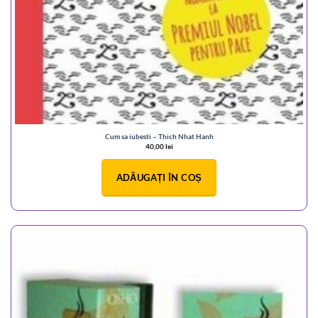
Cum sa iubesti – Thich Nhat Hanh
40,00
lei
ADĂUGAȚI ÎN COȘ