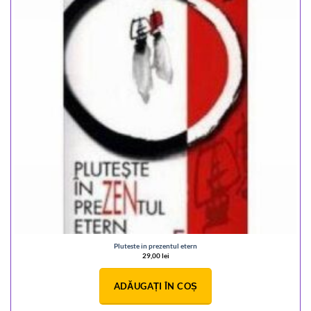
Pluteste in prezentul etern
29,00
lei
ADĂUGAȚI ÎN COȘ