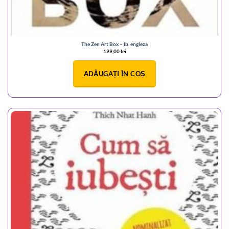
The Zen Art Box – lb. engleza
199,00
lei
ADĂUGAȚI ÎN COȘ