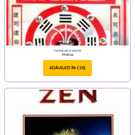
Cartea caii si virtutii
99,00
lei
ADĂUGAȚI ÎN COȘ