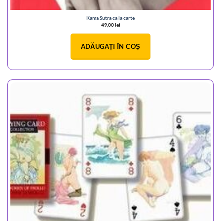
Kama Sutra ca la carte
49,00
lei
ADĂUGAȚI ÎN COȘ