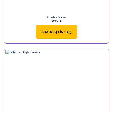
Arta de a face sex
39,00
lei
ADĂUGAȚI ÎN COȘ