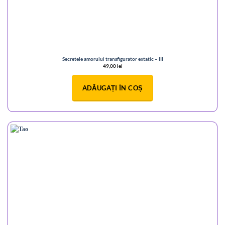
Secretele amorului transfigurator extatic – III
49,00
lei
ADĂUGAȚI ÎN COȘ