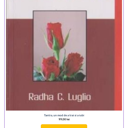
Tantra, un mod de a trai si a iubi
99,00
lei