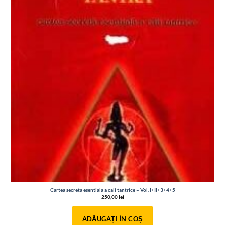
Cartea secreta esentiala a caii tantrice – Vol. I+II+3+4+5
250,00
lei
ADĂUGAȚI ÎN COȘ