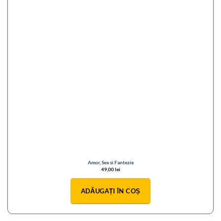
Amor, Sex si Fantezie
49,00
lei
ADĂUGAȚI ÎN COȘ