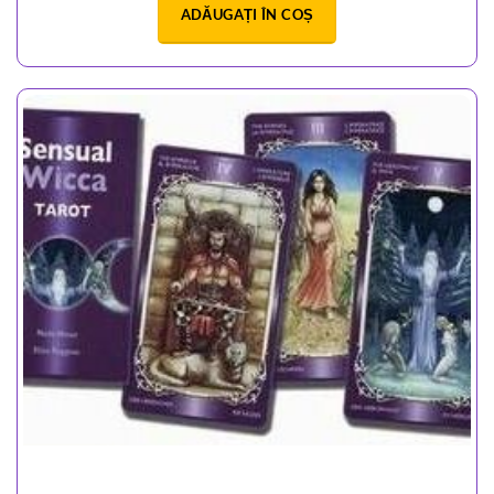
ADĂUGAȚI ÎN COȘ