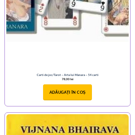
Carti de joc/Tarot – Arta lui Manara – 54 carti
78,00
lei
ADĂUGAȚI ÎN COȘ