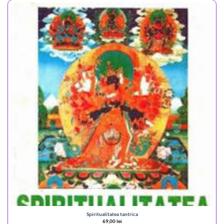
Spiritualitatea tantrica
69,00
lei