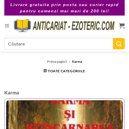
Skip
Livrare gratuita prin posta sau curier rapid
to
pentru comenzi mai mari de 200 lei!
content
Caută
după:
Prima pagină
»
Karma
TOATE CATEGORIILE
Karma