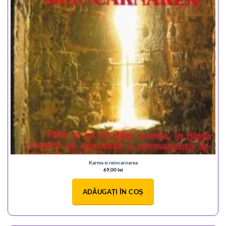
Karma si reincarnarea
69,00
lei
ADĂUGAȚI ÎN COȘ