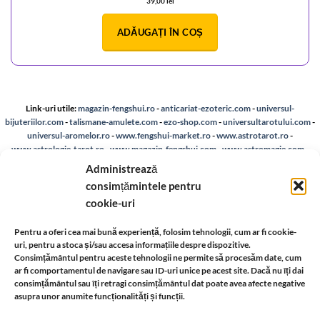
39,00
lei
ADĂUGAȚI ÎN COȘ
Link-uri utile:
magazin-fengshui.ro
-
anticariat-ezoteric.com
-
universul-
bijuteriilor.com
-
talismane-amulete.com
-
ezo-shop.com
-
universultarotului.com
-
universul-aromelor.ro
-
www.fengshui-market.ro
-
www.astrotarot.ro
-
www.astrologie-tarot.ro
-
www.magazin-fengshui.com
-
www.astromagie.com
-
www.fengshuiromanesc.ro
-
Tarot Brasov
-
Cheia Genelor Brasov
-
Profilul
Administrează
hologenetic Brașov
-
www.lenormand.ro
consimțămintele pentru
Despre noi
-
A.N.P.C.
-
Bio
-
reteaua astromagie
-
Termeni de utilizare
-
Politica de
cookie-uri
confidentialitate
-
Despre cookie-uri
-
Reclamații și retur
Pentru a oferi cea mai bună experiență, folosim tehnologii, cum ar fi cookie-
uri, pentru a stoca și/sau accesa informațiile despre dispozitive.
Consimțământul pentru aceste tehnologii ne permite să procesăm date, cum
Livrare si plata
-
Politica de rezolvare a reclamatiilor
-
Reciclare
-
ar fi comportamentul de navigare sau ID-uri unice pe acest site. Dacă nu îți dai
consimțământul sau îți retragi consimțământul dat poate avea afecte negative
asupra unor anumite funcționalități și funcții.
Identificare firma
-
Retragere din contract