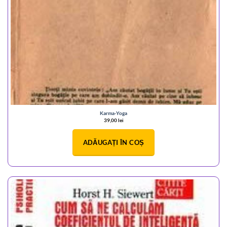
Karma-Yoga
39,00
lei
ADĂUGAȚI ÎN COȘ