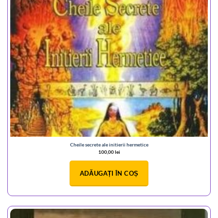
Cheile secrete ale initierii hermetice
100,00
lei
ADĂUGAȚI ÎN COȘ