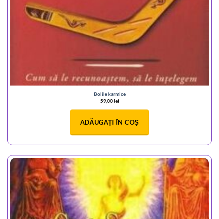
Bolile karmice
59,00
lei
ADĂUGAȚI ÎN COȘ