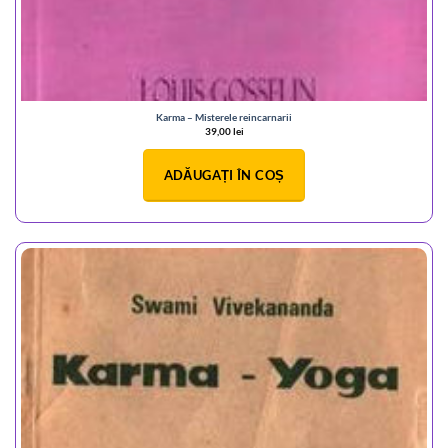
Karma – Misterele reincarnarii
39,00
lei
ADĂUGAȚI ÎN COȘ