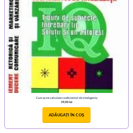
Cum sa ne calculam coeficientul de inteligenta
39,00
lei
ADĂUGAȚI ÎN COȘ