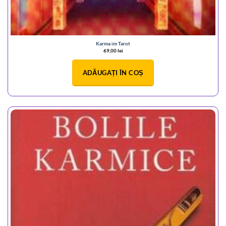
Karma im Tarot
69,00
lei
ADĂUGAȚI ÎN COȘ