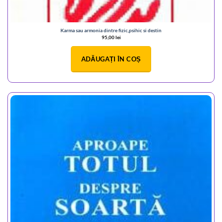
Karma sau armonia dintre fizic,psihic si destin
95,00
lei
ADĂUGAȚI ÎN COȘ