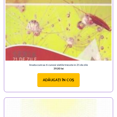
Invata cum sa-ti cunosi vietile trecute in 21 de zile
39,00
lei
ADĂUGAȚI ÎN COȘ