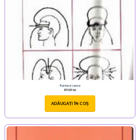
Karma si cauza
89,00
lei
ADĂUGAȚI ÎN COȘ