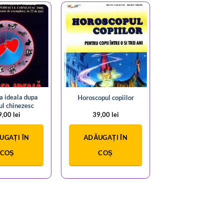
a ideala dupa
Horoscopul copiilor
ul chinezesc
9,00
lei
39,00
lei
UGAȚI ÎN
ADĂUGAȚI ÎN
COȘ
COȘ