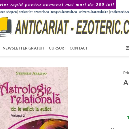
rier rapid pentru comenzi mai mari de 200 lei!
|
ezo-shop.ro
|
anticariat-ezoteric.ro
|
fengshuiconsult.ro
|
universultarotului.ro
|
radiestezie.
NEWSLETTER GRATUIT
CURSURI
CONTACT
Pri
A
T