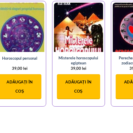
Misterele horoscopului
Pereche
Horoscopul personal
egiptean
zodiac
39,00
lei
39,00
lei
3
ADĂUGAȚI ÎN
ADĂUGAȚI ÎN
ADĂ
COȘ
COȘ