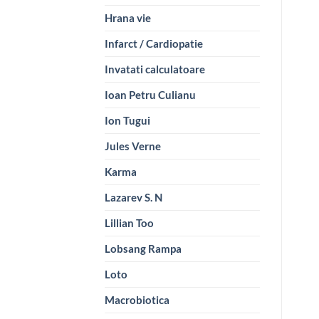
Hrana vie
Infarct / Cardiopatie
Invatati calculatoare
Ioan Petru Culianu
Ion Tugui
Jules Verne
Karma
Lazarev S. N
Lillian Too
Lobsang Rampa
Loto
Macrobiotica