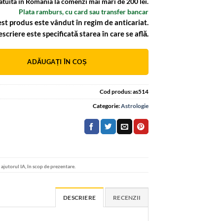
atuita in Romania la comenzi mai mari de 200 lei.
Plata ramburs, cu card sau transfer bancar
st produs este vândut în regim de anticariat.
escriere este specificată starea în care se află.
:
ADĂUGAȚI ÎN COȘ
Cod produs:
as514
Categorie:
Astrologie
u ajutorul IA, în scop de prezentare.
DESCRIERE
RECENZII