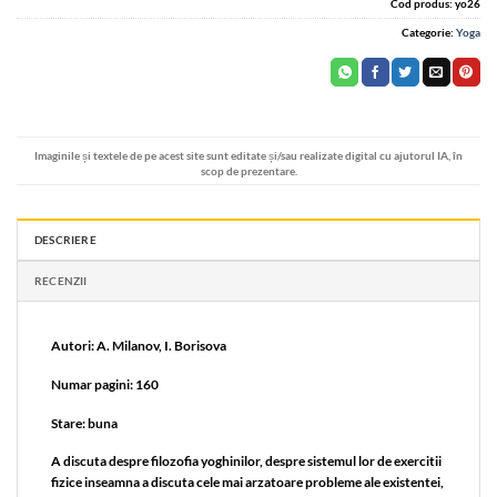
Cod produs:
yo26
Categorie:
Yoga
Imaginile și textele de pe acest site sunt editate și/sau realizate digital cu ajutorul IA, în
scop de prezentare.
DESCRIERE
RECENZII
Autori: A. Milanov, I. Borisova
Numar pagini: 160
Stare: buna
A discuta despre filozofia yoghinilor, despre sistemul lor de exercitii
fizice inseamna a discuta cele mai arzatoare probleme ale existentei,