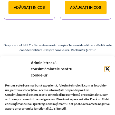
ADĂUGAȚI ÎN COȘ
ADĂUGAȚI ÎN COȘ
Despre noi
-
A.N.P.C.
-
Bio
-
reteaua astromagie
-
Termeni de utilizare
-
Politica de
confidentialitate
-
Despre cookie-uri
-
Reclamații și retur
Administrează
Livrare si plata
-
Politica de rezolvare a reclamatiilor
-
Reciclare
-
consimțămintele pentru
cookie-uri
Identificare firma
-
Retragere din contract
Pentru a oferi cea mai bună experiență, folosim tehnologii, cum ar fi cookie-
uri, pentru a stoca și/sau accesa informațiile despre dispozitive.
Informatii legale:
Consimțământul pentru aceste tehnologii ne permite să procesăm date, cum
ar fi comportamentul de navigare sau ID-uri unice pe acest site. Dacă nu îți dai
consimțământul sau îți retragi consimțământul dat poate avea afecte negative
asupra unor anumite funcționalități și funcții.