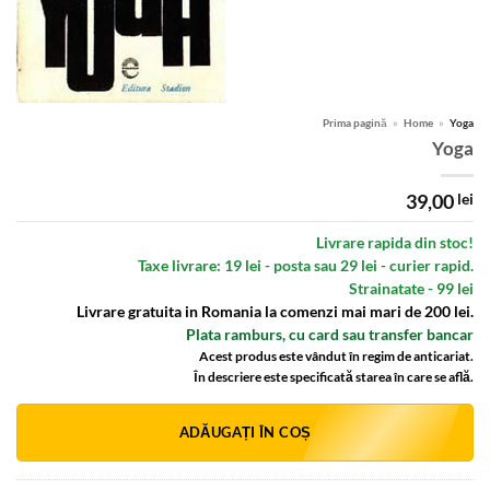
Prima pagină
»
Home
»
Yoga
Yoga
39,00
lei
Livrare rapida din stoc!
Taxe livrare: 19 lei - posta sau 29 lei - curier rapid.
Strainatate - 99 lei
Livrare gratuita in Romania la comenzi mai mari de 200 lei.
Plata ramburs, cu card sau transfer bancar
Acest produs este vândut în regim de anticariat.
În descriere este specificată starea în care se află.
Alternative:
ADĂUGAȚI ÎN COȘ