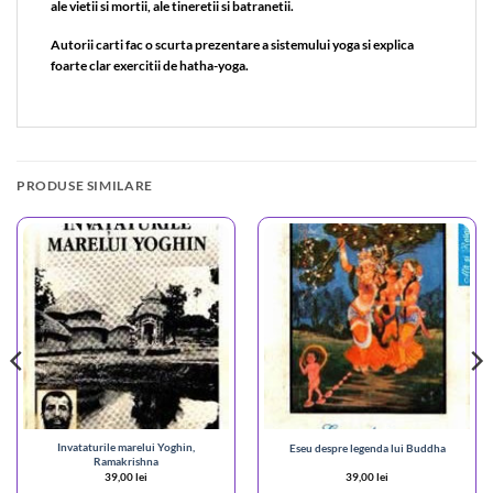
ale vietii si mortii, ale tineretii si batranetii.
Autorii carti fac o scurta prezentare a sistemului yoga si explica
foarte clar exercitii de hatha-yoga.
PRODUSE SIMILARE
Invataturile marelui Yoghin,
Eseu despre legenda lui Buddha
Ramakrishna
39,00
lei
39,00
lei