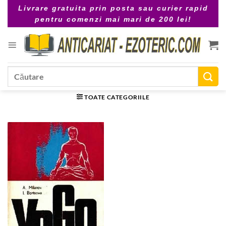
Skip
Livrare gratuita prin posta sau curier rapid
to
pentru comenzi mai mari de 200 lei!
content
Caută
după:
TOATE CATEGORIILE