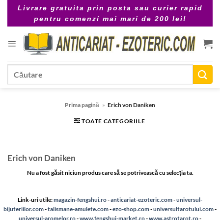
Skip
Livrare gratuita prin posta sau curier rapid
to
pentru comenzi mai mari de 200 lei!
content
Caută
după:
Prima pagină
»
Erich von Daniken
TOATE CATEGORIILE
Erich von Daniken
Nu a fost găsit niciun produs care să se potrivească cu selecția ta.
Link-uri utile:
magazin-fengshui.ro
-
anticariat-ezoteric.com
-
universul-
bijuteriilor.com
-
talismane-amulete.com
-
ezo-shop.com
-
universultarotului.com
-
universul-aromelor.ro
-
www.fengshui-market.ro
-
www.astrotarot.ro
-