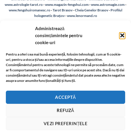
www.astrologie-tarot.ro
-
www.magazin-fengshui.com
-
www.astromagie.com
-
www.fengshuiromanesc.ro
-
Tarot Brasov
-
Cheia Genelor Brasov
-
Profilul
hologenetic Brașov
-
www.lenormand.ro
Despre noi
-
A.N.P.C.
-
Bio
-
reteaua astromagie
-
Termeni de utilizare
-
Politica de
Administrează
confidentialitate
-
Despre cookie-uri
-
Reclamații și retur
consimțămintele pentru
cookie-uri
Livrare si plata
-
Politica de rezolvare a reclamatiilor
-
Reciclare
-
Pentru a oferi cea mai bună experiență, folosim tehnologii, cum ar fi cookie-
uri, pentru a stoca și/sau accesa informațiile despre dispozitive.
Identificare firma
-
Retragere din contract
Consimțământul pentru aceste tehnologii ne permite să procesăm date, cum
ar fi comportamentul de navigare sau ID-uri unice pe acest site. Dacă nu îți dai
consimțământul sau îți retragi consimțământul dat poate avea afecte negative
asupra unor anumite funcționalități și funcții.
Informatii legale:
ACCEPTĂ
REFUZĂ
VEZI PREFERINȚELE
Anticariatul virtual in care gasiti carti din domeniul ezoteric, spiritual, dezoltare
T
personala si sanatate .