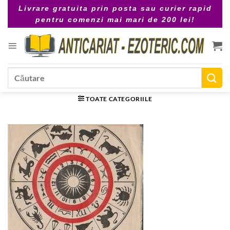
Skip
Livrare gratuita prin posta sau curier rapid
to
pentru comenzi mai mari de 200 lei!
content
Caută
după:
TOATE CATEGORIILE