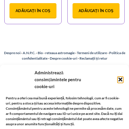
ADĂUGAȚI ÎN COȘ
ADĂUGAȚI ÎN COȘ
Despre noi
-
A.N.P.C.
-
Bio
-
reteaua astromagie
-
Termeni de utilizare
-
Politica de
confidentialitate
-
Despre cookie-uri
-
Reclamații și retur
Administrează
Livrare si plata
-
Politica de rezolvare a reclamatiilor
-
Reciclare
-
consimțămintele pentru
cookie-uri
Identificare firma
-
Retragere din contract
Pentru a oferi cea mai bună experiență, folosim tehnologii, cum ar fi cookie-
uri, pentru a stoca și/sau accesa informațiile despre dispozitive.
Informatii legale:
Consimțământul pentru aceste tehnologii ne permite să procesăm date, cum
ar fi comportamentul de navigare sau ID-uri unice pe acest site. Dacă nu îți dai
consimțământul sau îți retragi consimțământul dat poate avea afecte negative
asupra unor anumite funcționalități și funcții.