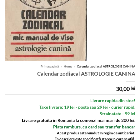
Prima pagină
»
Home
»
Calendar zodiacal ASTROLOGIE CANINA
Calendar zodiacal ASTROLOGIE CANINA
30,00
lei
Livrare rapida din stoc!
Taxe livrare: 19 lei - posta sau 29 lei - curier rapid.
Strainatate - 99 lei
Livrare gratuita in Romania la comenzi mai mari de 200 lei.
Plata ramburs, cu card sau transfer bancar
Acest produs este vândut în regim de anticariat.
În descriere este specificată starea în care se află.