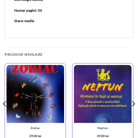
Numar pagini: 34
Stare: medie
PRODUSE SIMILARE
Zodiac
Neptun
29,00
lei
39,00
lei