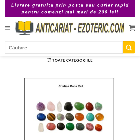
Skip
Livrare gratuita prin posta sau curier rapid
to
pentru comenzi mai mari de 200 lei!
content
Caută
după:
TOATE CATEGORIILE