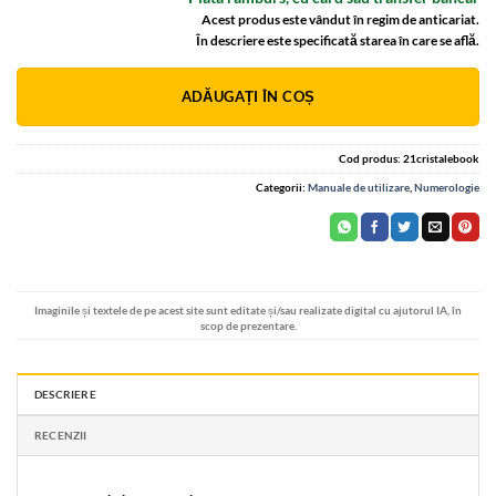
Acest produs este vândut în regim de anticariat.
În descriere este specificată starea în care se află.
Alternative:
ADĂUGAȚI ÎN COȘ
Cod produs:
21cristalebook
Categorii:
Manuale de utilizare
,
Numerologie
Imaginile și textele de pe acest site sunt editate și/sau realizate digital cu ajutorul IA, în
scop de prezentare.
DESCRIERE
RECENZII