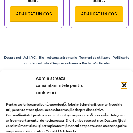
88,00
lei
38,00
lei
ADĂUGAȚI ÎN COȘ
ADĂUGAȚI ÎN COȘ
Despre noi
-
A.N.P.C.
-
Bio
-
reteaua astromagie
-
Termeni de utilizare
-
Politica de
confidentialitate
-
Despre cookie-uri
-
Reclamații și retur
Administrează
Livrare si plata
-
Politica de rezolvare a reclamatiilor
-
Reciclare
-
consimțămintele pentru
cookie-uri
Identificare firma
-
Retragere din contract
Pentru a oferi cea mai bună experiență, folosim tehnologii, cum ar fi cookie-
uri, pentru a stoca și/sau accesa informațiile despre dispozitive.
Informatii legale:
Consimțământul pentru aceste tehnologii ne permite să procesăm date, cum
ar fi comportamentul de navigare sau ID-uri unice pe acest site. Dacă nu îți dai
consimțământul sau îți retragi consimțământul dat poate avea afecte negative
asupra unor anumite funcționalități și funcții.