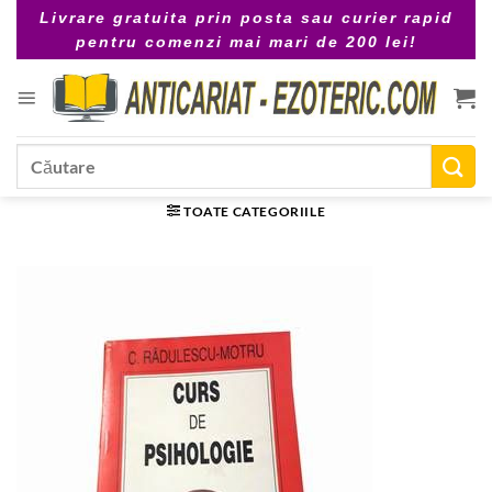
Skip
Livrare gratuita prin posta sau curier rapid
to
pentru comenzi mai mari de 200 lei!
content
Caută
după:
TOATE CATEGORIILE