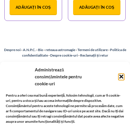
ADĂUGAȚI ÎN COȘ
ADĂUGAȚI ÎN COȘ
Despre noi
-
A.N.P.C.
-
Bio
-
reteaua astromagie
-
Termeni de utilizare
-
Politica de
confidentialitate
-
Despre cookie-uri
-
Reclamații și retur
Administrează
Livrare si plata
-
Politica de rezolvare a reclamatiilor
-
Reciclare
-
consimțămintele pentru
cookie-uri
Identificare firma
-
Retragere din contract
Pentru a oferi cea mai bună experiență, folosim tehnologii, cum ar fi cookie-
uri, pentru a stoca și/sau accesa informațiile despre dispozitive.
Informatii legale:
Consimțământul pentru aceste tehnologii ne permite să procesăm date, cum
ar fi comportamentul de navigare sau ID-uri unice pe acest site. Dacă nu îți dai
consimțământul sau îți retragi consimțământul dat poate avea afecte negative
asupra unor anumite funcționalități și funcții.