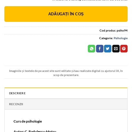
Alternative:
ADĂUGAȚI ÎN COȘ
Cod produs:
psiho94
Categorie:
Psihologie
Imaginile și textele de pe acest site sunt editate și/sau realizate digital cu ajutorul IA, în
scop de prezentare.
DESCRIERE
RECENZII
Curs de psihologie
Autor: C. Radulescu-Motru