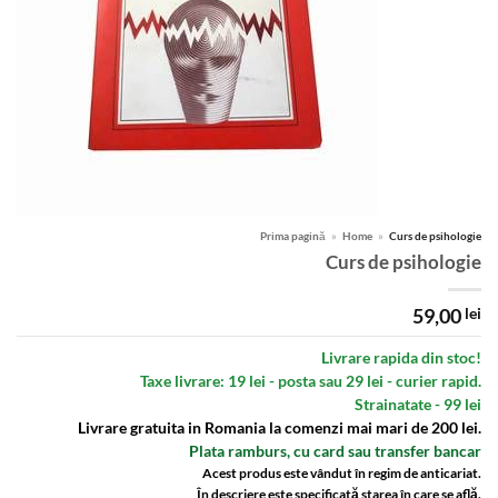
Prima pagină
»
Home
»
Curs de psihologie
Curs de psihologie
59,00
lei
Livrare rapida din stoc!
Taxe livrare: 19 lei - posta sau 29 lei - curier rapid.
Strainatate - 99 lei
Livrare gratuita in Romania la comenzi mai mari de 200 lei.
Plata ramburs, cu card sau transfer bancar
Acest produs este vândut în regim de anticariat.
În descriere este specificată starea în care se află.