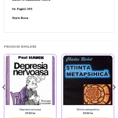
Nr. Pagini: 395
Stare: Buna
PRODUSE SIMILARE
Depresia nervoasa
Stiinta metapsihica
39,00
lei
39,00
lei