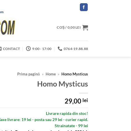
com
COȘ /
0,00
LEI
CONTACT
9:00 - 17:00
0764-19.88.88
Prima pagină
»
Home
»
Homo Mysticus
Homo Mysticus
29,00
lei
Livrare rapida din stoc!
axe livrare: 19 lei - posta sau 29 lei - curier rapid.
Strainatate - 99 lei