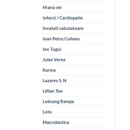
Hrana vie
Infarct / Cardiopatie
Invatati calculatoare
Ioan Petru Culianu
Ion Tugui
Jules Verne
Karma
Lazarev S. N
Lillian Too
Lobsang Rampa
Loto
Macrobiotica