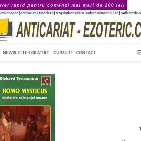
rier rapid pentru comenzi mai mari de 200 lei!
|
ezo-shop.ro
|
anticariat-ezoteric.ro
|
fengshuiconsult.ro
|
universultarotului.ro
|
radiestezie.
NEWSLETTER GRATUIT
CURSURI
CONTACT
T