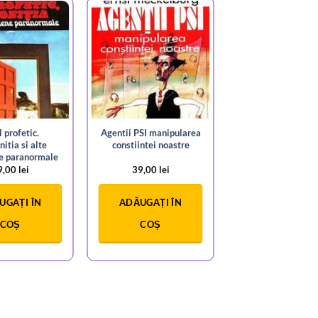
l profetic.
Agentii PSI manipularea
itia si alte
constiintei noastre
e paranormale
9,00
lei
39,00
lei
UGAȚI ÎN
ADĂUGAȚI ÎN
COȘ
COȘ