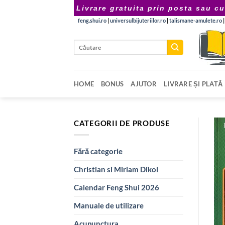
Skip
Livrare gratuita prin posta sau cu
to
feng.shui.ro
|
universulbijuteriilor.ro
|
talismane-amulete.ro
content
Caută
după:
HOME
BONUS
AJUTOR
LIVRARE ȘI PLATĂ
CATEGORII DE PRODUSE
Fără categorie
Christian si Miriam Dikol
Calendar Feng Shui 2026
Manuale de utilizare
Acupunctura