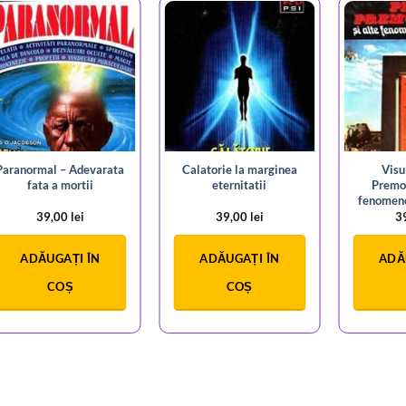
Paranormal – Adevarata
Calatorie la marginea
Visu
fata a mortii
eternitatii
Premon
fenomen
39,00
lei
39,00
lei
3
ADĂUGAȚI ÎN
ADĂUGAȚI ÎN
ADĂ
COȘ
COȘ