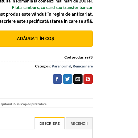
atuita in Romania la comenzi mai mari de 200 lei.
Plata ramburs, cu card sau transfer bancar
st produs este vândut în regim de anticariat.
escriere este specificată starea în care se află.
:
ADĂUGAȚI ÎN COȘ
Cod produs:
re98
Categorii:
Paranormal
,
Reincarnare
u ajutorul IA, în scop de prezentare.
DESCRIERE
RECENZII