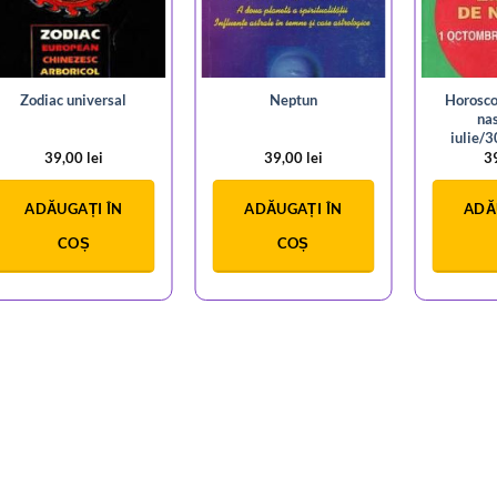
Horoscop
Zodiac universal
Neptun
nas
iulie/
39,00
lei
39,00
lei
3
ADĂUGAȚI ÎN
ADĂUGAȚI ÎN
ADĂ
COȘ
COȘ