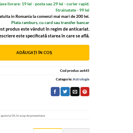
axe livrare: 19 lei - posta sau 29 lei - curier rapid.
Strainatate - 99 lei
atuita in Romania la comenzi mai mari de 200 lei.
Plata ramburs, cu card sau transfer bancar
st produs este vândut în regim de anticariat.
escriere este specificată starea în care se află.
:
ADĂUGAȚI ÎN COȘ
Cod produs:
as445
Categorie:
Astrologie
u ajutorul IA, în scop de prezentare.