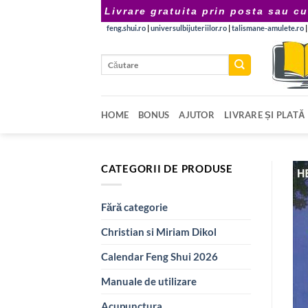
Skip
Livrare gratuita prin posta sau cu
to
feng.shui.ro
|
universulbijuteriilor.ro
|
talismane-amulete.ro
content
Caută
după:
HOME
BONUS
AJUTOR
LIVRARE ȘI PLATĂ
CATEGORII DE PRODUSE
Fără categorie
Christian si Miriam Dikol
Calendar Feng Shui 2026
Manuale de utilizare
Acupunctura