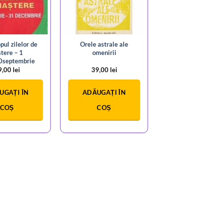
ul zilelor de
Orele astrale ale
tere – 1
omenirii
30septembrie
9,00
lei
39,00
lei
UGAȚI ÎN
ADĂUGAȚI ÎN
COȘ
COȘ