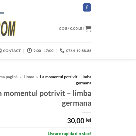
com
COȘ /
0,00
LEI
CONTACT
9:00 - 17:00
0764-19.88.88
ima pagină
»
Home
»
La momentul potrivit – limba
germana
a momentul potrivit – limba
germana
30,00
lei
Livrare rapida din stoc!