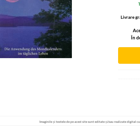
T
Livrare gr
Ace
În d
Alternative
Imaginile și textele de pe acest site sunt editate și/sau realizate digital c