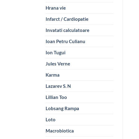
Hrana vie
Infarct / Cardiopatie
Invatati calculatoare
Ioan Petru Culianu
Ion Tugui
Jules Verne
Karma
Lazarev S. N
Lillian Too
Lobsang Rampa
Loto
Macrobiotica