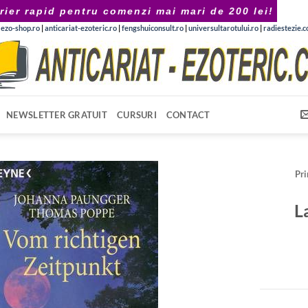
rier rapid pentru comenzi mai mari de 200 lei!
|
ezo-shop.ro
|
anticariat-ezoteric.ro
|
fengshuiconsult.ro
|
universultarotului.ro
|
radiestezie.
NEWSLETTER GRATUIT
CURSURI
CONTACT
Pr
L