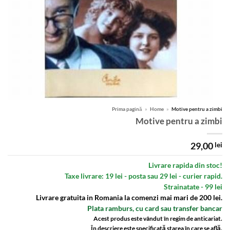
Prima pagină
»
Home
»
Motive pentru a zimbi
Motive pentru a zimbi
29,00
lei
Livrare rapida din stoc!
Taxe livrare: 19 lei - posta sau 29 lei - curier rapid.
Strainatate - 99 lei
Livrare gratuita in Romania la comenzi mai mari de 200 lei.
Plata ramburs, cu card sau transfer bancar
Acest produs este vândut în regim de anticariat.
În descriere este specificată starea în care se află.