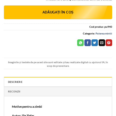
Alternative:
ADĂUGAȚI ÎN COȘ
Cod produs:
pu940
Categorie:
Puterea mintii
Imaginile și textele de pe acest site sunt editate și/sau realizate digital cu ajutorul IA, în
scop de prezentare.
DESCRIERE
RECENZII
Motive pentru a zimbi
Autor: Zig Ziglar