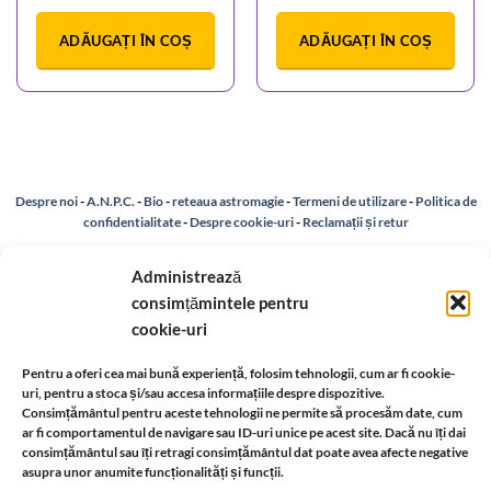
ADĂUGAȚI ÎN COȘ
ADĂUGAȚI ÎN COȘ
Despre noi
-
A.N.P.C.
-
Bio
-
reteaua astromagie
-
Termeni de utilizare
-
Politica de
confidentialitate
-
Despre cookie-uri
-
Reclamații și retur
Administrează
Livrare si plata
-
Politica de rezolvare a reclamatiilor
-
Reciclare
-
consimțămintele pentru
cookie-uri
Identificare firma
-
Retragere din contract
Pentru a oferi cea mai bună experiență, folosim tehnologii, cum ar fi cookie-
uri, pentru a stoca și/sau accesa informațiile despre dispozitive.
Informatii legale:
Consimțământul pentru aceste tehnologii ne permite să procesăm date, cum
ar fi comportamentul de navigare sau ID-uri unice pe acest site. Dacă nu îți dai
consimțământul sau îți retragi consimțământul dat poate avea afecte negative
asupra unor anumite funcționalități și funcții.