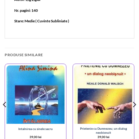
Nr. pagini: 140
Stare: Medie ( Cuvinte Subliniate )
PRODUSE SIMILARE
Prietenie cu Dumnezeu; un dialog
Intalnirea cu sinele sacru
neobisnuit
39,00
lei
39,00
lei