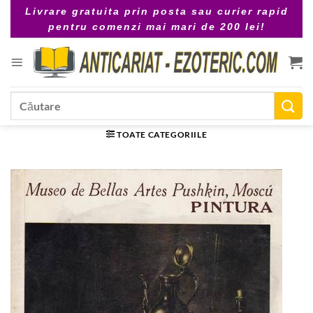
Skip
Livrare gratuita prin posta sau curier rapid
to
pentru comenzi mai mari de 200 lei!
content
Caută
după:
TOATE CATEGORIILE