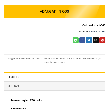
Alternative:
ADĂUGAȚI ÎN COȘ
Cod produs:
arta048
Categorie:
Albume de arta
Imaginile și textele de pe acest site sunt editate și/sau realizate digital cu ajutorul IA, în
scop de prezentare.
DESCRIERE
RECENZII
Numar pagini: 170, color
Stare: buna