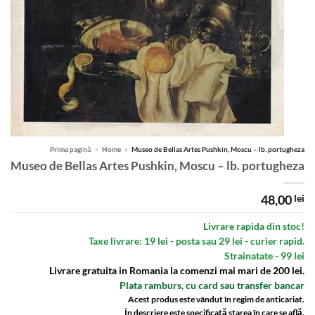
Prima pagină
»
Home
»
Museo de Bellas Artes Pushkin, Moscu – lb. portugheza
Museo de Bellas Artes Pushkin, Moscu – lb. portugheza
48,00
lei
Livrare rapida din stoc!
Taxe livrare: 19 lei - posta sau 29 lei - curier rapid.
Strainatate - 99 lei
Livrare gratuita in Romania la comenzi mai mari de 200 lei.
Plata ramburs, cu card sau transfer bancar
Acest produs este vândut în regim de anticariat.
În descriere este specificată starea în care se află.