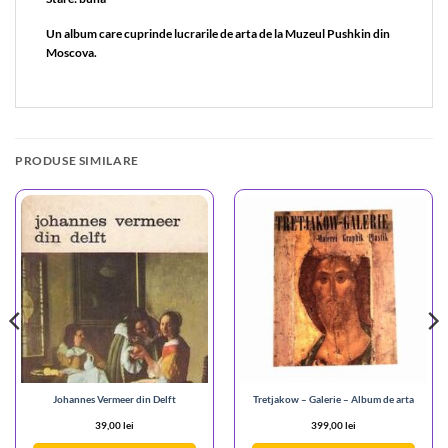
Un album care cuprinde lucrarile de arta de la Muzeul Pushkin din
Moscova.
PRODUSE SIMILARE
Johannes Vermeer din Delft
Tretjakow – Galerie – Album de arta
39,00
lei
399,00
lei