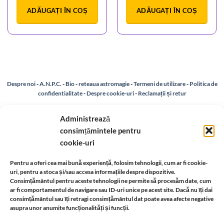
ADĂUGAȚI ÎN COȘ
ADĂUGAȚI ÎN COȘ
Despre noi
-
A.N.P.C.
-
Bio
-
reteaua astromagie
-
Termeni de utilizare
-
Politica de
confidentialitate
-
Despre cookie-uri
-
Reclamații și retur
Administrează
Livrare si plata
-
Politica de rezolvare a reclamatiilor
-
Reciclare
-
consimțămintele pentru
cookie-uri
Identificare firma
-
Retragere din contract
Pentru a oferi cea mai bună experiență, folosim tehnologii, cum ar fi cookie-
uri, pentru a stoca și/sau accesa informațiile despre dispozitive.
Informatii legale:
Consimțământul pentru aceste tehnologii ne permite să procesăm date, cum
ar fi comportamentul de navigare sau ID-uri unice pe acest site. Dacă nu îți dai
consimțământul sau îți retragi consimțământul dat poate avea afecte negative
asupra unor anumite funcționalități și funcții.