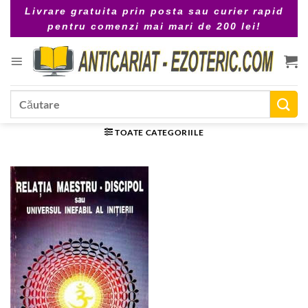
Skip
Livrare gratuita prin posta sau curier rapid
to
pentru comenzi mai mari de 200 lei!
content
Caută
după:
TOATE CATEGORIILE