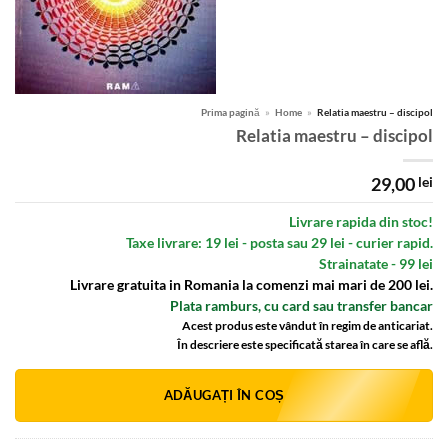
Prima pagină
»
Home
»
Relatia maestru – discipol
Relatia maestru – discipol
29,00
lei
Livrare rapida din stoc!
Taxe livrare: 19 lei - posta sau 29 lei - curier rapid.
Strainatate - 99 lei
Livrare gratuita in Romania la comenzi mai mari de 200 lei.
Plata ramburs, cu card sau transfer bancar
Acest produs este vândut în regim de anticariat.
În descriere este specificată starea în care se află.
Alternative:
ADĂUGAȚI ÎN COȘ