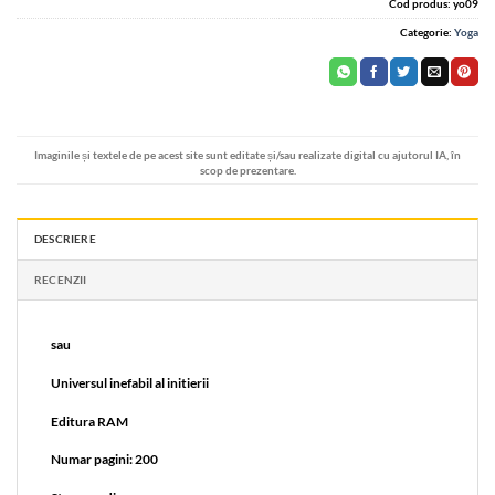
Cod produs:
yo09
Categorie:
Yoga
Imaginile și textele de pe acest site sunt editate și/sau realizate digital cu ajutorul IA, în
scop de prezentare.
DESCRIERE
RECENZII
sau
Universul inefabil al initierii
Editura RAM
Numar pagini: 200