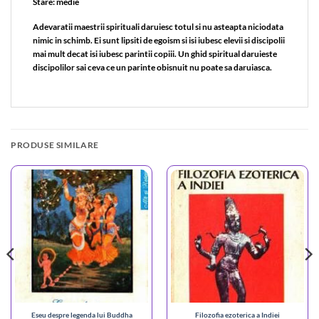
Stare: medie
Adevaratii maestrii spirituali daruiesc totul si nu asteapta niciodata
nimic in schimb. Ei sunt lipsiti de egoism si isi iubesc elevii si discipolii
mai mult decat isi iubesc parintii copiii. Un ghid spiritual daruieste
discipolilor sai ceva ce un parinte obisnuit nu poate sa daruiasca.
PRODUSE SIMILARE
Eseu despre legenda lui Buddha
Filozofia ezoterica a Indiei