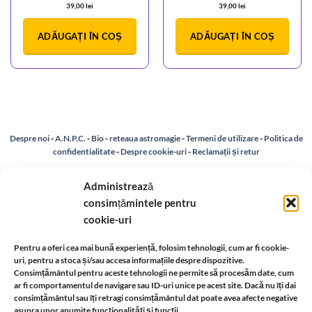
39,00
lei
39,00
lei
ADĂUGAȚI ÎN COȘ
ADĂUGAȚI ÎN COȘ
Despre noi
-
A.N.P.C.
-
Bio
-
reteaua astromagie
-
Termeni de utilizare
-
Politica de
confidentialitate
-
Despre cookie-uri
-
Reclamații și retur
Administrează
Livrare si plata
-
Politica de rezolvare a reclamatiilor
-
Reciclare
-
consimțămintele pentru
cookie-uri
Identificare firma
-
Retragere din contract
Pentru a oferi cea mai bună experiență, folosim tehnologii, cum ar fi cookie-
uri, pentru a stoca și/sau accesa informațiile despre dispozitive.
Informatii legale:
Consimțământul pentru aceste tehnologii ne permite să procesăm date, cum
ar fi comportamentul de navigare sau ID-uri unice pe acest site. Dacă nu îți dai
consimțământul sau îți retragi consimțământul dat poate avea afecte negative
asupra unor anumite funcționalități și funcții.