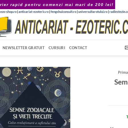
rier rapid pentru comenzi mai mari de 200 lei!
|
ezo-shop.ro
|
anticariat-ezoteric.ro
|
fengshuiconsult.ro
|
universultarotului.ro
|
radiestezie.
NEWSLETTER GRATUIT
CURSURI
CONTACT
Prima
Semn
T