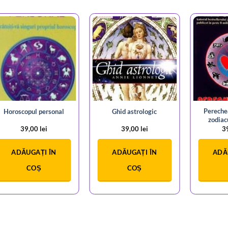
Pereche
Horoscopul personal
Ghid astrologic
zodiac
39,00
lei
39,00
lei
3
ADĂUGAȚI ÎN
ADĂUGAȚI ÎN
ADĂ
COȘ
COȘ