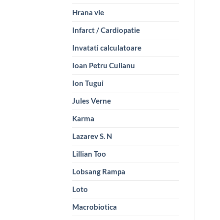
Hrana vie
Infarct / Cardiopatie
Invatati calculatoare
Ioan Petru Culianu
Ion Tugui
Jules Verne
Karma
Lazarev S. N
Lillian Too
Lobsang Rampa
Loto
Macrobiotica