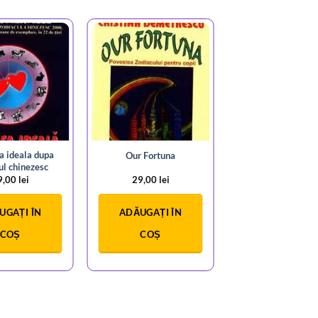
a ideala dupa
Our Fortuna
ul chinezesc
9,00
lei
29,00
lei
UGAȚI ÎN
ADĂUGAȚI ÎN
COȘ
COȘ