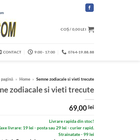
com
COȘ /
0,00
LEI
CONTACT
9:00 - 17:00
0764-19.88.88
 pagină
»
Home
»
Semne zodiacale si vieti trecute
e zodiacale si vieti trecute
69,00
lei
Livrare rapida din stoc!
axe livrare: 19 lei - posta sau 29 lei - curier rapid.
Strainatate - 99 lei