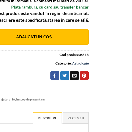
atuita in Romania la comenzi mai mari de 200 lei.
Plata ramburs, cu card sau transfer bancar
st produs este vândut în regim de anticariat.
escriere este specificată starea în care se află.
:
ADĂUGAȚI ÎN COȘ
Cod produs:
as518
Categorie:
Astrologie
u ajutorul IA, în scop de prezentare.
DESCRIERE
RECENZII