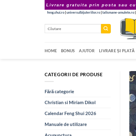
Skip
Livrare gratuita prin posta sau cu
to
feng.shui.ro
|
universulbijuteriilor.ro
|
talismane-amulete.ro
content
Caută
după:
HOME
BONUS
AJUTOR
LIVRARE ȘI PLATĂ
CATEGORII DE PRODUSE
Fără categorie
Christian si Miriam Dikol
Calendar Feng Shui 2026
Manuale de utilizare
Acupunctura