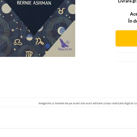
Livrare gr
Ace
În d
Alternative
Imaginile și textele de pe acest site sunt editate și/sau realizate digital c