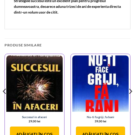
Strategiile succesul este un excelent plan pentru progresul
dumneavoastra, deoarece aduna trizeci de ani de experienta directa
dintr-un volum usor de citit.
PRODUSE SIMILARE
Succesul in afaceri
Nu-ti fa griji, fa bani
29,00
lei
39,00
lei
ADĂUGAȚI ÎN COȘ
ADĂUGAȚI ÎN COȘ