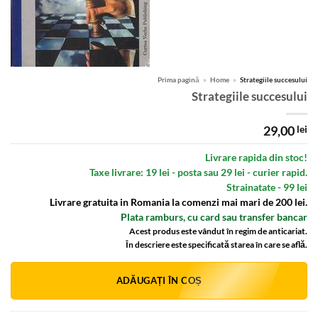
Prima pagină
»
Home
»
Strategiile succesului
Strategiile succesului
29,00
lei
Livrare rapida din stoc!
Taxe livrare: 19 lei - posta sau 29 lei - curier rapid.
Strainatate - 99 lei
Livrare gratuita in Romania la comenzi mai mari de 200 lei.
Plata ramburs, cu card sau transfer bancar
Acest produs este vândut în regim de anticariat.
În descriere este specificată starea în care se află.
Alternative:
ADĂUGAȚI ÎN COȘ