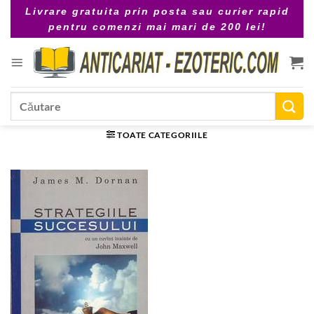
Skip
Livrare gratuita prin posta sau curier rapid
to
pentru comenzi mai mari de 200 lei!
content
Caută
după:
TOATE CATEGORIILE