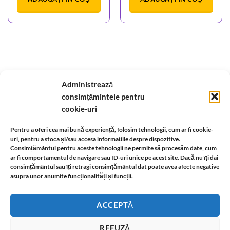
Despre noi
-
A.N.P.C.
-
Bio
-
reteaua astromagie
-
Termeni de utilizare
-
Politica de
Administrează
confidentialitate
-
Despre cookie-uri
-
Reclamații și retur
consimțămintele pentru
cookie-uri
Livrare si plata
-
Politica de rezolvare a reclamatiilor
-
Reciclare
-
Pentru a oferi cea mai bună experiență, folosim tehnologii, cum ar fi cookie-
uri, pentru a stoca și/sau accesa informațiile despre dispozitive.
Identificare firma
-
Retragere din contract
Consimțământul pentru aceste tehnologii ne permite să procesăm date, cum
ar fi comportamentul de navigare sau ID-uri unice pe acest site. Dacă nu îți dai
Informatii legale:
consimțământul sau îți retragi consimțământul dat poate avea afecte negative
asupra unor anumite funcționalități și funcții.
ACCEPTĂ
Anticariatul virtual in care gasiti carti din domeniul ezoteric, spiritual, dezoltare
REFUZĂ
personala si sanatate .