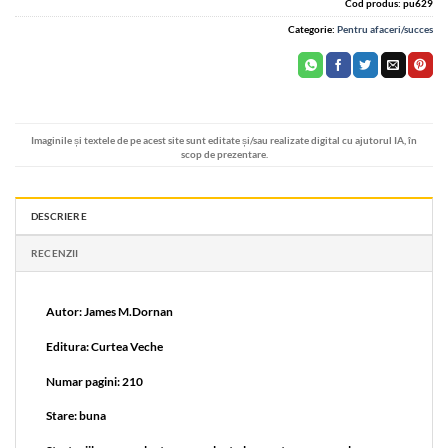
Cod produs:
pu629
Categorie:
Pentru afaceri/succes
Imaginile și textele de pe acest site sunt editate și/sau realizate digital cu ajutorul IA, în
scop de prezentare.
DESCRIERE
RECENZII
Autor: James M.Dornan
Editura: Curtea Veche
Numar pagini: 210
Stare: buna