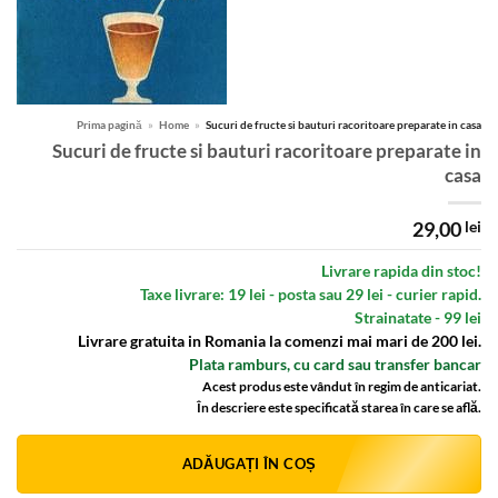
Prima pagină
»
Home
»
Sucuri de fructe si bauturi racoritoare preparate in casa
Sucuri de fructe si bauturi racoritoare preparate in
casa
29,00
lei
Livrare rapida din stoc!
Taxe livrare: 19 lei - posta sau 29 lei - curier rapid.
Strainatate - 99 lei
Livrare gratuita in Romania la comenzi mai mari de 200 lei.
Plata ramburs, cu card sau transfer bancar
Acest produs este vândut în regim de anticariat.
În descriere este specificată starea în care se află.
Alternative:
ADĂUGAȚI ÎN COȘ