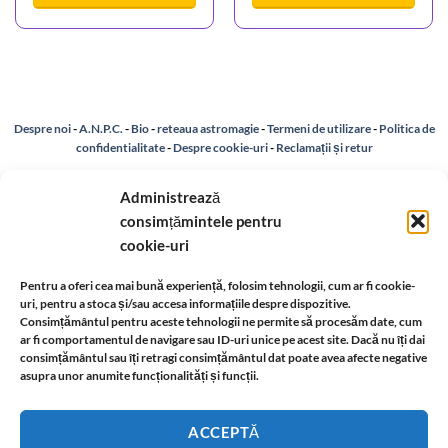
Despre noi
-
A.N.P.C.
-
Bio
-
reteaua astromagie
-
Termeni de utilizare
-
Politica de
confidentialitate
-
Despre cookie-uri
-
Reclamații și retur
Administrează
Livrare si plata
-
Politica de rezolvare a reclamatiilor
-
Reciclare
-
consimțămintele pentru
cookie-uri
Identificare firma
-
Retragere din contract
Pentru a oferi cea mai bună experiență, folosim tehnologii, cum ar fi cookie-
uri, pentru a stoca și/sau accesa informațiile despre dispozitive.
Informatii legale:
Consimțământul pentru aceste tehnologii ne permite să procesăm date, cum
ar fi comportamentul de navigare sau ID-uri unice pe acest site. Dacă nu îți dai
consimțământul sau îți retragi consimțământul dat poate avea afecte negative
asupra unor anumite funcționalități și funcții.
ACCEPTĂ