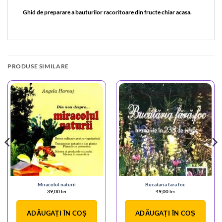
Ghid de preparare a bauturilor racoritoare din fructe chiar acasa.
PRODUSE SIMILARE
Miracolul naturii
Bucataria fara foc
39,00
lei
49,00
lei
ADĂUGAȚI ÎN COȘ
ADĂUGAȚI ÎN COȘ