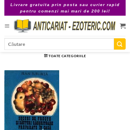
Skip
Livrare gratuita prin posta sau curier rapid
to
pentru comenzi mai mari de 200 lei!
content
Caută
după:
TOATE CATEGORIILE