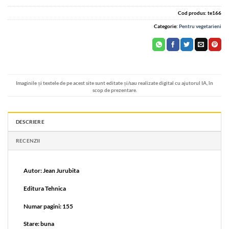
Cod produs:
te166
Categorie:
Pentru vegetarieni
Imaginile și textele de pe acest site sunt editate și/sau realizate digital cu ajutorul IA, în
scop de prezentare.
DESCRIERE
RECENZII
Autor: Jean Jurubita
Editura Tehnica
Numar pagini: 155
Stare: buna