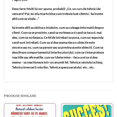
Descriere: Multi isi vor spune, probabil: „Ce, un curs de tehnici de
vanzare? Pai, eu stiu foarte bine cum trebuie luat clientu’. Sa invete
altii cum se vinde…”
Sa invete altii sa obtina o intalnire, cum sa culeaga informatii despre
client. Cum sa se prezinte, cand sa vorbeasca si cand sa taca si, mai
ales, cum sa vorbeasca. Ce fel de intrebari sa puna, cum sa raspunda
cand sunt intrebati. Cum sa-si dea seama daca o obiectie este
sincera sau nu, cum sa pareze sau sa previna aceste obiectii. Cum sa
descifreze comportamentul interlocutorului, cum sa-i interpreteze
reactiile sau afirmatiile, cum sa-l determine – fara ca el sa-si dea
seama – sa reactioneze intr-un anumit fel. Tehnica ratoiului schiop,
Tehnica inversarii rolurilor, Tehnica spanzuaratului, etc., etc.
PRODUSE SIMILARE