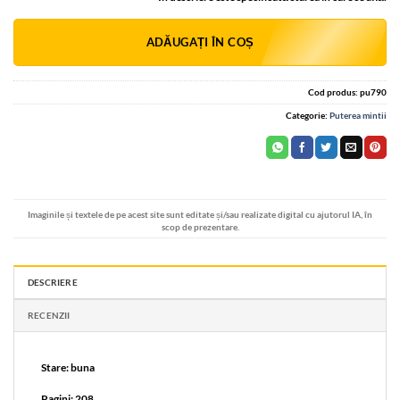
Alternative:
ADĂUGAȚI ÎN COȘ
Cod produs:
pu790
Categorie:
Puterea mintii
Imaginile și textele de pe acest site sunt editate și/sau realizate digital cu ajutorul IA, în
scop de prezentare.
DESCRIERE
RECENZII
Stare: buna
Pagini: 208