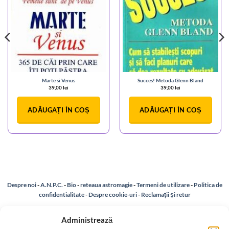
Marte si Venus
Succes! Metoda Glenn Bland
39,00
lei
39,00
lei
ADĂUGAȚI ÎN COȘ
ADĂUGAȚI ÎN COȘ
Despre noi
-
A.N.P.C.
-
Bio
-
reteaua astromagie
-
Termeni de utilizare
-
Politica de
confidentialitate
-
Despre cookie-uri
-
Reclamații și retur
Administrează
Livrare si plata
-
Politica de rezolvare a reclamatiilor
-
Reciclare
-