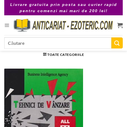
Skip
Livrare gratuita prin posta sau curier rapid
to
pentru comenzi mai mari de 200 lei!
content
Caută
după:
TOATE CATEGORIILE