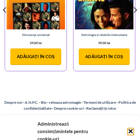
Horoscop universal
Astrologia si relatiile interumane
39,00
lei
39,00
lei
ADĂUGAȚI ÎN COȘ
ADĂUGAȚI ÎN COȘ
Despre noi
-
A.N.P.C.
-
Bio
-
reteaua astromagie
-
Termeni de utilizare
-
Politica de
confidentialitate
-
Despre cookie-uri
-
Reclamații și retur
Administrează
Livrare si plata
-
Politica de rezolvare a reclamatiilor
-
Reciclare
-
consimțămintele pentru
cookie-uri