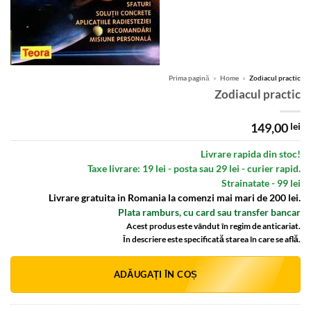
Prima pagină
»
Home
»
Zodiacul practic
Zodiacul practic
149,00
lei
Livrare rapida din stoc!
Taxe livrare: 19 lei - posta sau 29 lei - curier rapid.
Strainatate - 99 lei
Livrare gratuita in Romania la comenzi mai mari de 200 lei.
Plata ramburs, cu card sau transfer bancar
Acest produs este vândut în regim de anticariat.
În descriere este specificată starea în care se află.
Alternative:
ADĂUGAȚI ÎN COȘ