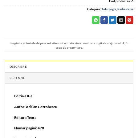
Cod produs:
as86
Categorii:
Astrologie
,
Radiestezie
Imaginile și textele de pe acest site sunt editate și/sau realizate digital cu ajutorul IA, în
scop de prezentare.
DESCRIERE
RECENZII
Editia a II-a
Autor: Adrian Cotrobescu
Editura Teora
Numar pagini: 478